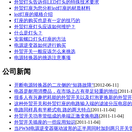
外贸灯头告诉你LED灯头的特殊技术要求
外贸灯座为您分析led灯座的材质材料
led灯座的规格介绍
灯座的购买也是有一定的技巧的
外贸灯座灯头应该如何维护？
什么是灯头？
安装螺口灯头灯座的方法
电源逆变器如何进行购买
外贸开关一般应该怎么来挑选
电源转换器的挑选注意事项
公司新闻
开断电源转换器的二次侧的“短路故障”
[2012-06-11]
电器是耐用消费品，在市场上占有举足轻重的地位
[2011-
很多人有兴趣把耗能的外贸开关以及灯泡更换新的外贸开
这种外贸开关和外贸灯座的电路输入端的滤波分压电容的
电路同样具有半桥式电 路的两大特点
[2011-11-04]
外贸开关功率管组成的单端正激变换电路
[2011-11-04]
外贸开关插座的一些应用知识
[2011-11-04]
当PWM电源逆变器驱动波形的正半周同时加到两只开关